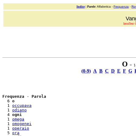
Indice
|
Parole
: Alfabetica -
Frequenza
-
Ro
Van
IntraText C
O
= 14
(0-9)
A
B
C
D
E
F
G
Frequenza
 - 
Parola
  6 
o
  1 
occupava
  1 
odiano
  4 
ogni
  1 
omega
  1 
omogenei
  1 
operaio
  5 
ora