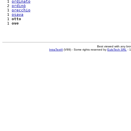
  1 
ordinato
  2 
ordinò
  1 
orecchio
  1 
osava
  1 
otto
  1 
ove
Best viewed with any br
IntraText®
(V89) - Some rights reserved by
EuloTech SRL
- 1