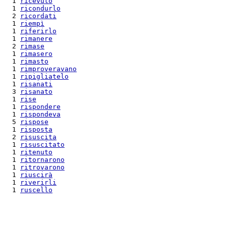
  1 
ricevuto
  1 
ricondurlo
  2 
ricordati
  1 
riempì
  1 
riferirlo
  1 
rimanere
  2 
rimase
  1 
rimasero
  1 
rimasto
  1 
rimproveravano
  1 
ripigliatelo
  1 
risanati
  3 
risanato
  1 
rise
  1 
rispondere
  1 
rispondeva
  5 
rispose
  1 
risposta
  2 
risuscita
  1 
risuscitato
  1 
ritenuto
  1 
ritornarono
  1 
ritrovarono
  1 
riuscirà
  1 
riverirli
  1 
ruscello