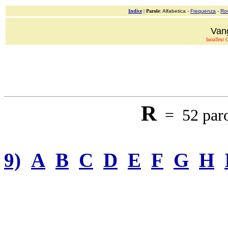
Indice
|
Parole
: Alfabetica -
Frequenza
-
Ro
Van
IntraText C
R
= 52 paro
9)
A
B
C
D
E
F
G
H