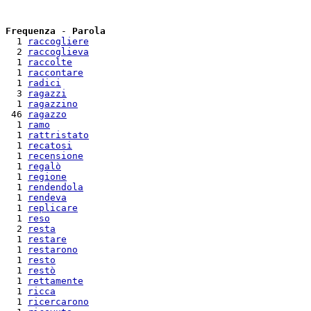
Frequenza
 - 
Parola
  1 
raccogliere
  2 
raccoglieva
  1 
raccolte
  1 
raccontare
  1 
radici
  3 
ragazzi
  1 
ragazzino
 46 
ragazzo
  1 
ramo
  1 
rattristato
  1 
recatosi
  1 
recensione
  1 
regalò
  1 
regione
  1 
rendendola
  1 
rendeva
  1 
replicare
  1 
reso
  2 
resta
  1 
restare
  1 
restarono
  1 
resto
  1 
restò
  1 
rettamente
  1 
ricca
  1 
ricercarono