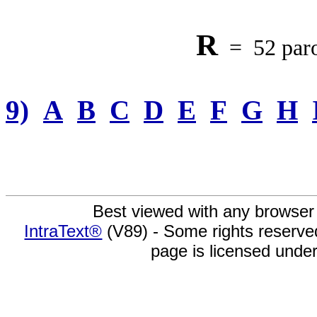
R
= 52 paro
9)
A
B
C
D
E
F
G
H
Best viewed with any browser
IntraText®
(V89) - Some rights reserv
page is licensed unde