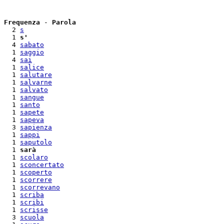
Frequenza
 - 
Parola
  2 
s
  1 
s'
  4 
sabato
  1 
saggio
  4 
sai
  1 
salice
  1 
salutare
  1 
salvarne
  1 
salvato
  1 
sangue
  1 
santo
  1 
sapete
  1 
sapeva
  3 
sapienza
  1 
sappi
  1 
saputolo
  1 
sarà
  1 
scolaro
  1 
sconcertato
  1 
scoperto
  1 
scorrere
  1 
scorrevano
  1 
scriba
  1 
scribi
  1 
scrisse
  3 
scuola