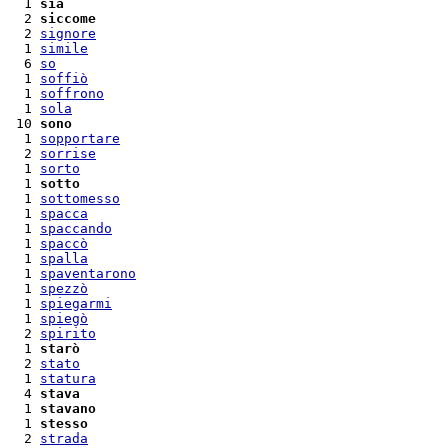
  1 
sia
  2 
siccome
  2 
signore
  1 
simile
  6 
so
  1 
soffiò
  1 
soffrono
  1 
sola
 10 
sono
  1 
sopportare
  2 
sorrise
  1 
sorto
  1 
sotto
  1 
sottomesso
  1 
spacca
  1 
spaccando
  1 
spaccò
  1 
spalla
  1 
spaventarono
  1 
spezzò
  1 
spiegarmi
  1 
spiegò
  2 
spirito
  1 
starò
  2 
stato
  1 
statura
  4 
stava
  1 
stavano
  1 
stesso
  2 
strada