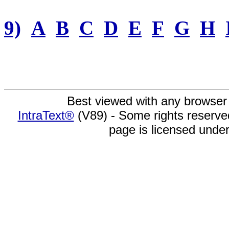
9)
A
B
C
D
E
F
G
H
Best viewed with any browser
IntraText®
(V89) - Some rights reserv
page is licensed unde