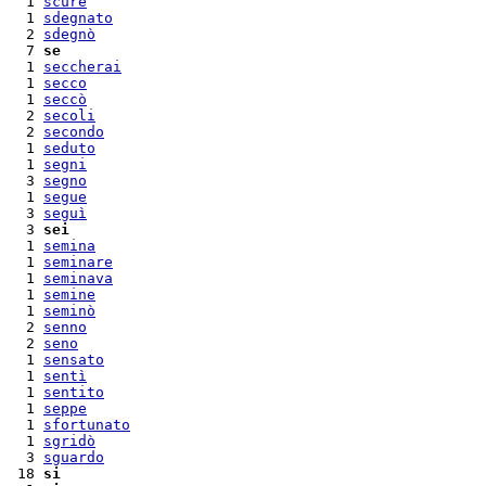
  1 
scure
  1 
sdegnato
  2 
sdegnò
  7 
se
  1 
seccherai
  1 
secco
  1 
seccò
  2 
secoli
  2 
secondo
  1 
seduto
  1 
segni
  3 
segno
  1 
segue
  3 
seguì
  3 
sei
  1 
semina
  1 
seminare
  1 
seminava
  1 
semine
  1 
seminò
  2 
senno
  2 
seno
  1 
sensato
  1 
sentì
  1 
sentito
  1 
seppe
  1 
sfortunato
  1 
sgridò
  3 
sguardo
 18 
si