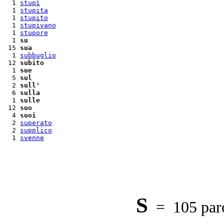
  1 
stupì
  1 
stupita
  1 
stupito
  1 
stupivano
  1 
stupore
  1 
su
 15 
sua
  1 
subbuglio
 12 
subito
  1 
sue
  5 
sul
  2 
sull'
  6 
sulla
  1 
sulle
 12 
suo
  4 
suoi
  2 
superato
  2 
supplico
  1 
svenne
S
= 105 paro