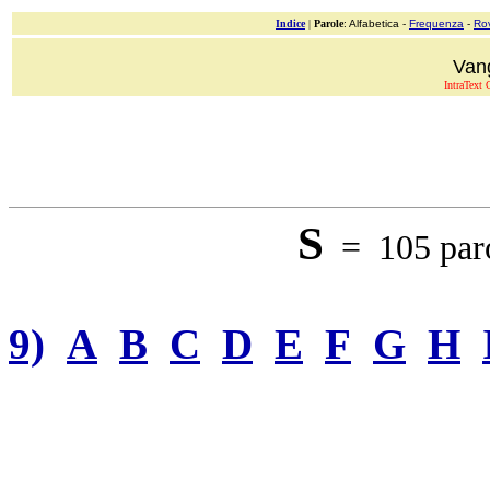
Indice
|
Parole
: Alfabetica -
Frequenza
-
Ro
Van
IntraText C
S
= 105 paro
9)
A
B
C
D
E
F
G
H