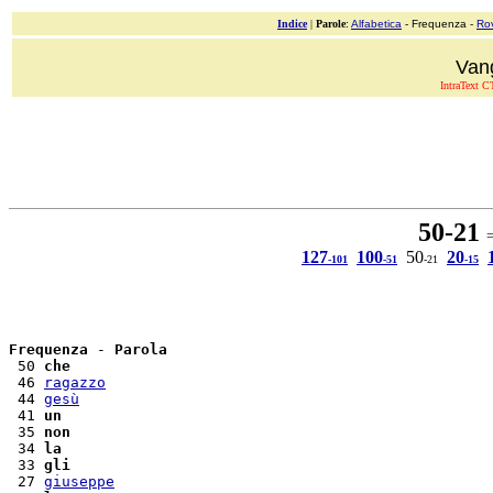
Indice
|
Parole
:
Alfabetica
- Frequenza -
Ro
Van
IntraText CT
50-21
= 
127
100
50
20
-101
-51
-21
-15
Frequenza
 - 
Parola
 50 
che
 46 
ragazzo
 44 
gesù
 41 
un
 35 
non
 34 
la
 33 
gli
 27 
giuseppe