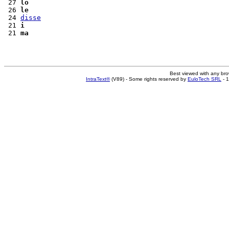
 27 
lo
 26 
le
 24 
disse
 21 
i
 21 
ma
Best viewed with any br
IntraText®
(V89) - Some rights reserved by
EuloTech SRL
- 1