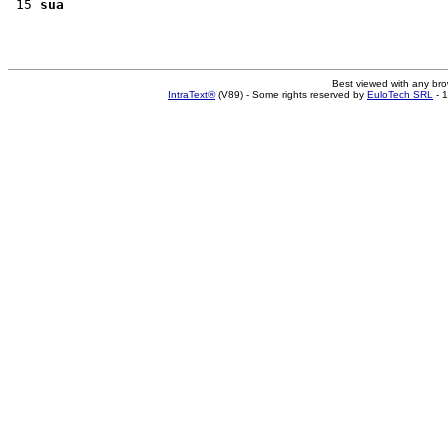
 15 
sua
Best viewed with any br
IntraText®
(V89) - Some rights reserved by
EuloTech SRL
- 1