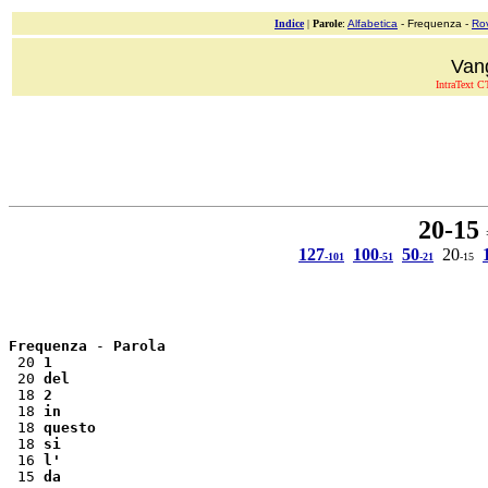
Indice
|
Parole
:
Alfabetica
- Frequenza -
Ro
Van
IntraText CT
20-15
=
127
100
50
20
-101
-51
-21
-15
Frequenza
 - 
Parola
 20 
1
 20 
del
 18 
2
 18 
in
 18 
questo
 18 
si
 16 
l'
 15 
da