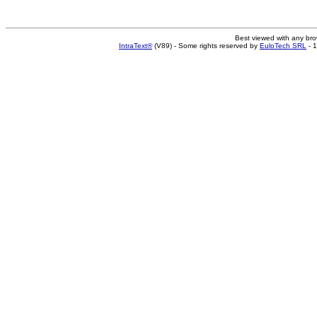
Best viewed with any br
IntraText®
(V89) - Some rights reserved by
EuloTech SRL
- 1