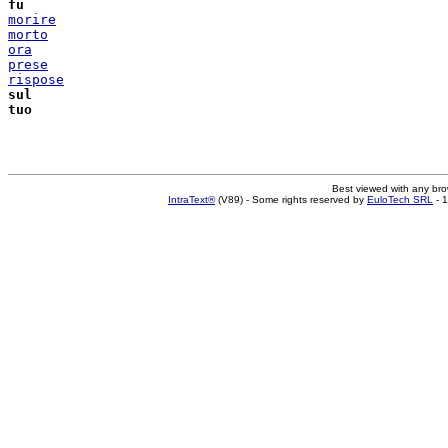
fu
morire
morto
ora
prese
rispose
sul
tuo
Best viewed with any br
IntraText®
(V89) - Some rights reserved by
EuloTech SRL
- 1