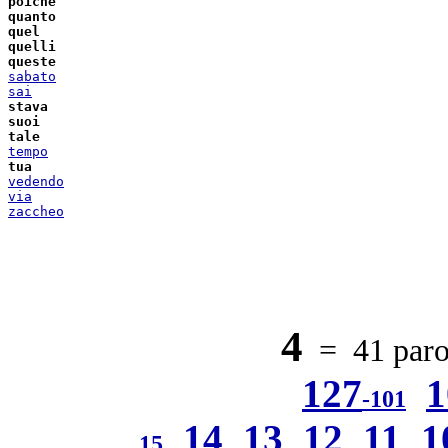
poiché
quanto
quel
quelli
queste
sabato
sai
stava
suoi
tale
tempo
tua
vedendo
via
zaccheo
4
= 41 parol
127
1
-101
14
13
12
11
1
15