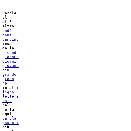
Parola
al
all'
altro
andò
anni
bambino
cosa
dalla
dicendo
giacomo
giorni
giovane
giù
grande
grano
ho
infatti
legna
lettera
nato
nel
nella
ogni
parola
passeri
più