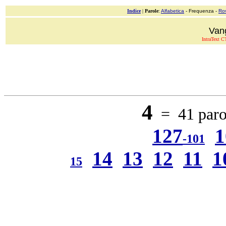
Indice
|
Parole
:
Alfabetica
- Frequenza -
Ro
Van
IntraText CT
4
= 41 parol
127
1
-101
14
13
12
11
1
15