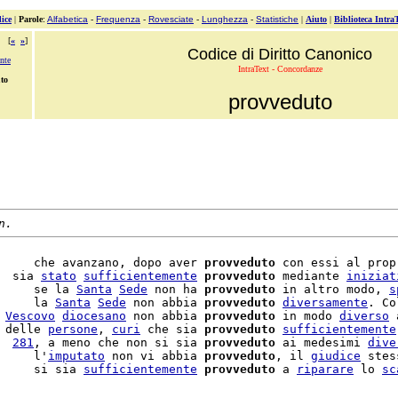
ice
|
Parole
:
Alfabetica
-
Frequenza
-
Rovesciate
-
Lunghezza
-
Statistiche
|
Aiuto
|
Biblioteca Intra
[
«
»
]
Codice di Diritto Canonico
nte
IntraText - Concordanze
to
provveduto
n.
     che avanzano, dopo aver 
provveduto
 con essi al prop
  sia 
stato
sufficientemente
provveduto
 mediante 
iniziat
     se la 
Santa
Sede
 non ha 
provveduto
 in altro modo, 
s
     la 
Santa
Sede
 non abbia 
provveduto
diversamente
. Co
 
Vescovo
diocesano
 non abbia 
provveduto
 in modo 
diverso
 
 delle 
persone
, 
curi
 che sia 
provveduto
sufficientemente
  
281
, a meno che non si sia 
provveduto
 ai medesimi 
dive
     l'
imputato
 non vi abbia 
provveduto
, il 
giudice
 stes
     si sia 
sufficientemente
provveduto
 a 
riparare
 lo 
sc