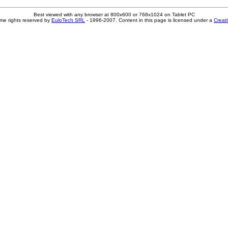
Best viewed with any browser at 800x600 or 768x1024 on Tablet PC
me rights reserved by
EuloTech SRL
- 1996-2007. Content in this page is licensed under a
Creat