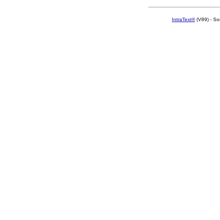
IntraText®
(V89) - So