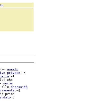
Text
rio 
onesto
ive
private
.~§

petta
 al

lui che

a 
norma
 alle 
necessità
rsamente
.~§

so prima

andalo