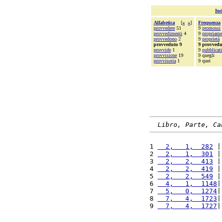
Ind
Alfabetica
[
«
»
]
Frequenza
provvedere
51
9
promossi
provvedimenti
4
9
propriame
provvedono
2
9
proprietà
provveduto 9
9 provvedu
provvide
1
9
pubblicati
provvisione
19
9 quegli
provvisoria
1
9 quei
Libro, Parte, Ca
1 
  2,   1,  282
 |
2 
  2,   1,  301
 |
3 
  2,   2,  413
 |
4 
  2,   2,  419
 |
5 
  2,   2,  549
 |
6 
  4,   1,  1148
|
7 
  5,   0,  1274
|
8 
  7,   4,  1723
|
9 
  7,   4,  1727
|