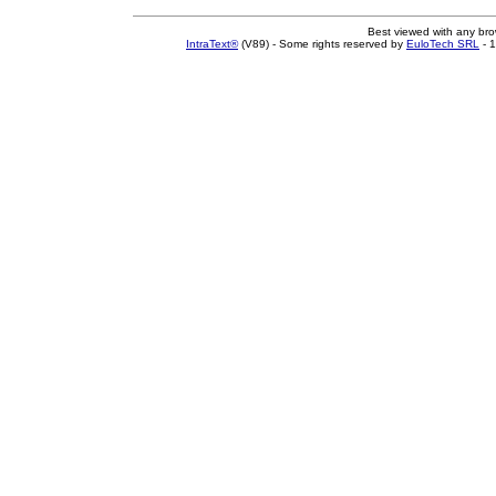
Best viewed with any br
IntraText®
(V89) - Some rights reserved by
EuloTech SRL
- 1