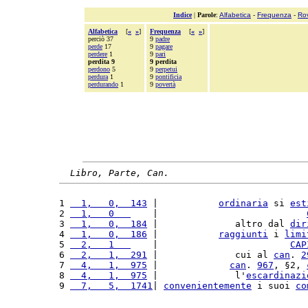
Indice
|
Parole
:
Alfabetica
-
Frequenza
-
Ro
Alfabetica
[
«
»
]
Frequenza
[
«
»
]
perciò 37
9
padre
perde
17
9
pagare
perdere
1
9
pari
perdita 9
9 perdita
perdono
5
9
perpetui
perdura
1
9
pontificia
perdurando
1
9
povertà
Libro, Parte, Can.
1 
  1,   0,  143
 |           
ordinaria
 si 
est
2 
  1,   0   
    |                           
3 
  1,   0,  184
 |              altro dal 
dir
4 
  1,   0,  186
 |           
raggiunti
 i 
limi
5 
  2,   1   
    |                        
CAP
6 
  2,   1,  291
 |              cui al 
can
. 
2
7 
  4,   1,  975
 |             
can
. 
967
, §2, 
8 
  4,   1,  975
 |              l'
escardinazi
9 
  7,   5,  1741
| 
convenientemente
 i suoi 
co