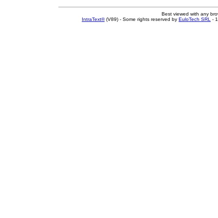
Best viewed with any br
IntraText®
(V89) - Some rights reserved by
EuloTech SRL
- 1