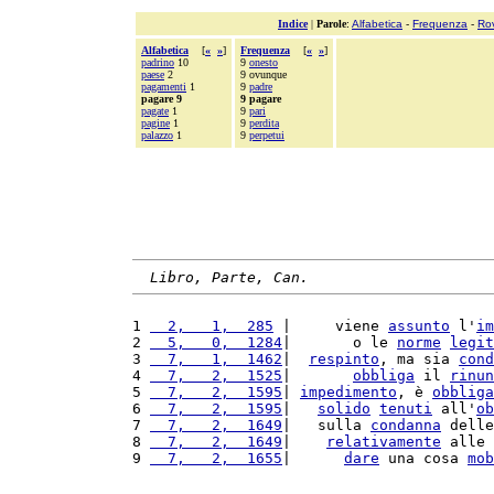
Indice
|
Parole
:
Alfabetica
-
Frequenza
-
Ro
Alfabetica
[
«
»
]
Frequenza
[
«
»
]
padrino
10
9
onesto
paese
2
9 ovunque
pagamenti
1
9
padre
pagare 9
9 pagare
pagate
1
9
pari
pagine
1
9
perdita
palazzo
1
9
perpetui
Libro, Parte, Can.
1 
  2,   1,  285
 |     viene 
assunto
 l'
im
2 
  5,   0,  1284
|       o le 
norme
legit
3 
  7,   1,  1462
|  
respinto
, ma sia 
cond
4 
  7,   2,  1525
|       
obbliga
 il 
rinun
5 
  7,   2,  1595
| 
impedimento
, è 
obbliga
6 
  7,   2,  1595
|   
solido
tenuti
 all'
ob
7 
  7,   2,  1649
|   sulla 
condanna
 delle
8 
  7,   2,  1649
|    
relativamente
 alle 
9 
  7,   2,  1655
|      
dare
 una cosa 
mob