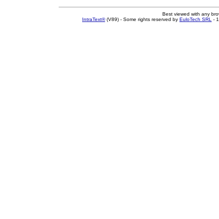
Best viewed with any br
IntraText®
(V89) - Some rights reserved by
EuloTech SRL
- 1