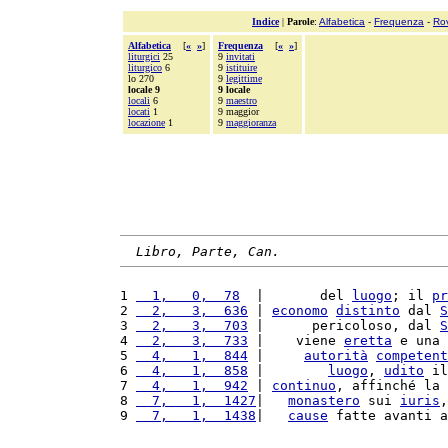
Indice
|
Parole
:
Alfabetica
-
Frequenza
-
Ro
Alfabetica
[
«
»
]
Frequenza
[
«
»
]
liturgici
25
9
invitati
liturgico
6
9
istituire
lo 270
9
legittime
locale 9
9 locale
locali
6
9
maestro
locati
1
9 maggior
locazione
1
9
maggioranza
Libro, Parte, Can.
1 
  1,   0,  78
  |       del 
luogo
; il 
pr
2 
  2,   3,  636
 | 
economo
distinto
 dal 
S
3 
  2,   3,  703
 |      pericoloso, dal 
S
4 
  2,   3,  733
 |    viene 
eretta
 e una 
5 
  4,   1,  844
 |     
autorità
competent
6 
  4,   1,  858
 |        
luogo
, 
udito
 il
7 
  4,   1,  942
 | 
continuo
, affinché la 
8 
  7,   1,  1427
|   
monastero
 sui 
iuris
,
9 
  7,   1,  1438
|   
cause
 fatte avanti a