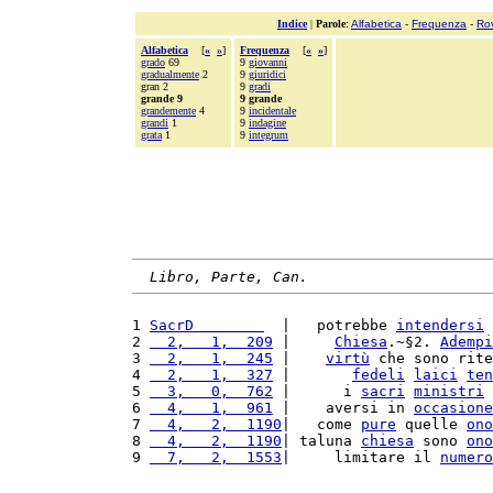
Indice
|
Parole
:
Alfabetica
-
Frequenza
-
Ro
Alfabetica
[
«
»
]
Frequenza
[
«
»
]
grado
69
9
giovanni
gradualmente
2
9
giuridici
gran 2
9
gradi
grande 9
9 grande
grandemente
4
9
incidentale
grandi
1
9
indagine
grata
1
9
integrum
Libro, Parte, Can.
1 
SacrD        
  |   potrebbe 
intendersi
 
2 
  2,   1,  209
 |     
Chiesa
.~§2. 
Adempi
3 
  2,   1,  245
 |    
virtù
 che sono rite
4 
  2,   1,  327
 |       
fedeli
laici
ten
5 
  3,   0,  762
 |      i 
sacri
ministri
 
6 
  4,   1,  961
 |    aversi in 
occasione
7 
  4,   2,  1190
|   come 
pure
 quelle 
ono
8 
  4,   2,  1190
| taluna 
chiesa
 sono 
ono
9 
  7,   2,  1553
|     limitare il 
numero