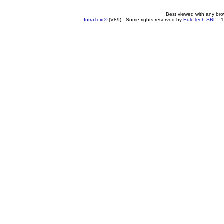
Best viewed with any br
IntraText®
(V89) - Some rights reserved by
EuloTech SRL
- 1