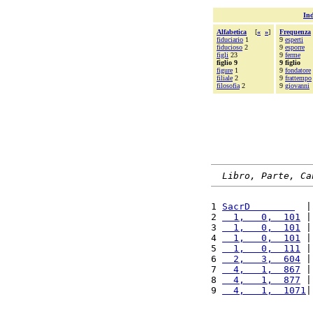
Ind
Alfabetica
[
«
»
]
Frequenza
fiduciario
1
9
esperti
fiducioso
2
9
esporre
figli
23
9
ferme
figlio 9
9 figlio
figure
1
9
fondatore
filiale
2
9
frattempo
filosofia
2
9
giovanni
Libro, Parte, Ca
1 
SacrD        
  |
2 
  1,   0,  101
 |
3 
  1,   0,  101
 |
4 
  1,   0,  101
 |
5 
  1,   0,  111
 |
6 
  2,   3,  604
 |
7 
  4,   1,  867
 |
8 
  4,   1,  877
 |
9 
  4,   1,  1071
|