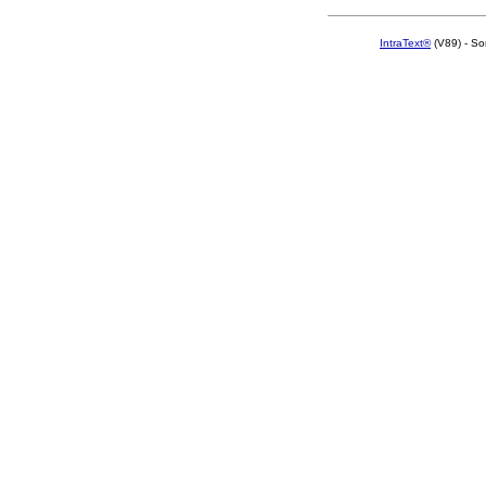
IntraText®
(V89) - So