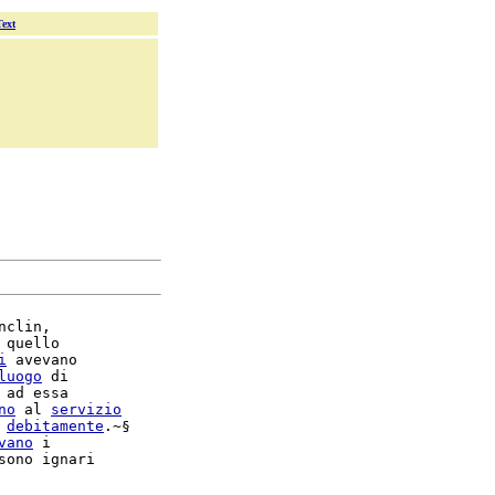
Text
nclin,

 quello

i
 avevano

luogo
 di

 ad essa

no
 al 
servizio
 
debitamente
.~§

vano
 i
