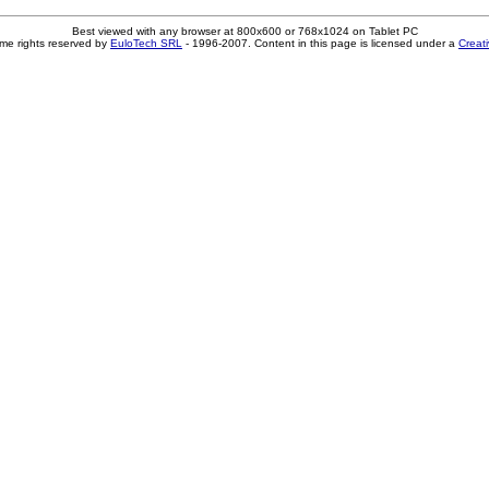
Best viewed with any browser at 800x600 or 768x1024 on Tablet PC
me rights reserved by
EuloTech SRL
- 1996-2007. Content in this page is licensed under a
Creat