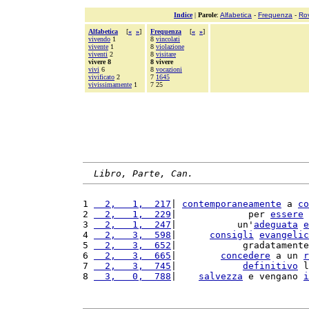
Indice
|
Parole
:
Alfabetica
-
Frequenza
-
Ro
Alfabetica
[
«
»
]
Frequenza
[
«
»
]
vivendo
1
8
vincolati
vivente
1
8
violazione
viventi
2
8
visitare
vivere 8
8 vivere
vivi
6
8
vocazioni
vivificato
2
7
1645
vivissimamente
1
7 25
Libro, Parte, Can.
1 
  2,   1,  217
| 
contemporaneamente
 a 
co
2 
  2,   1,  229
|             per 
essere
 
3 
  2,   1,  247
|           un'
adeguata
e
4 
  2,   3,  598
|      
consigli
evangelic
5 
  2,   3,  652
|            gradatamente
6 
  2,   3,  665
|        
concedere
 a un 
r
7 
  2,   3,  745
|            
definitivo
 l
8 
  3,   0,  788
|    
salvezza
 e vengano 
i