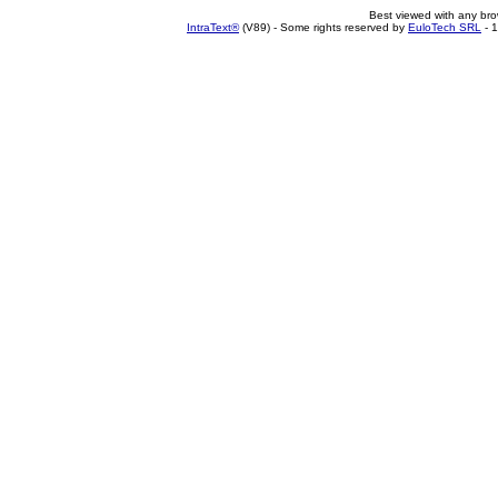
Best viewed with any br
IntraText®
(V89) - Some rights reserved by
EuloTech SRL
- 1