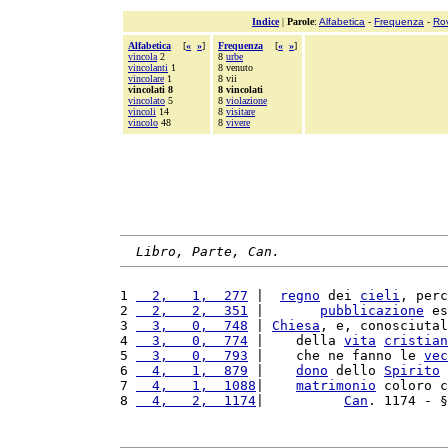
Indice
|
Parole
:
Alfabetica
-
Frequenza
-
Ro
Alfabetica
[
«
»
]
Frequenza
[
«
»
]
vincola
2
8
urbe
vincolanti
1
8 venuto
vincolare
1
8 vii
vincolati 8
8 vincolati
vincolato
5
8
violazione
vincoli
14
8
visitare
vincolo
48
8
vivere
Libro, Parte, Can.
1 
  2,   1,  277
 |  
regno
 dei 
cieli
, perc
2 
  2,   2,  351
 |       
pubblicazione
 es
3 
  3,   0,  748
 | 
Chiesa
, e, conosciutal
4 
  3,   0,  774
 |    della 
vita
cristian
5 
  3,   0,  793
 |    che ne fanno le 
vec
6 
  4,   1,  879
 |    
dono
 dello 
Spirito
7 
  4,   1,  1088
|    
matrimonio
 coloro c
8 
  4,   2,  1174
|          
Can
. 1174 - §