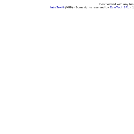
Best viewed with any br
IntraText®
(V89) - Some rights reserved by
EuloTech SRL
- 1