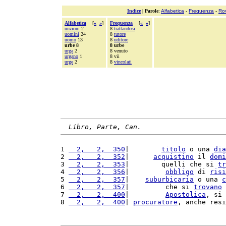
Indice
|
Parole
:
Alfabetica
-
Frequenza
-
Ro
Alfabetica
[
«
»
]
Frequenza
[
«
»
]
unzioni
2
8
trattandosi
uomini
24
8
tutore
uomo
13
8
uditore
urbe 8
8 urbe
urga
2
8 venuto
urgano
1
8 vii
urge
2
8
vincolati
Libro, Parte, Can.
1 
  2,   2,  350
|        
titolo
 o una 
dia
2 
  2,   2,  352
|      
acquistino
 il 
domi
3 
  2,   2,  353
|        quelli che si 
tr
4 
  2,   2,  356
|         
obbligo
 di 
risi
5 
  2,   2,  357
|    
suburbicaria
 o una 
c
6 
  2,   2,  357
|         che si 
trovano
 
7 
  2,   2,  400
|         
Apostolica
, si 
8 
  2,   2,  400
| 
procuratore
, anche resi