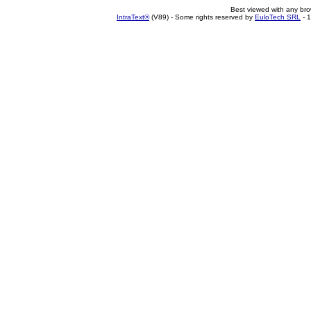
Best viewed with any br
IntraText®
(V89) - Some rights reserved by
EuloTech SRL
- 1