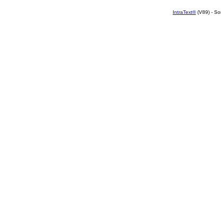
IntraText®
(V89) - So