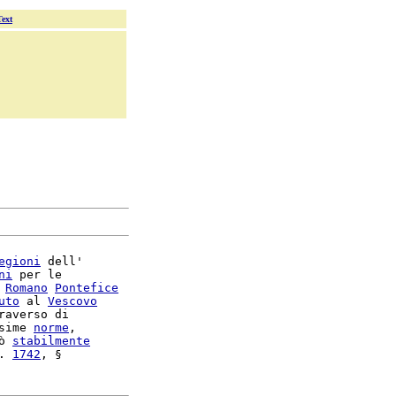
Text
egioni
 dell'

ni
 per le

 
Romano
Pontefice
uto
 al 
Vescovo
raverso di

sime 
norme
,

ò 
stabilmente
. 
1742