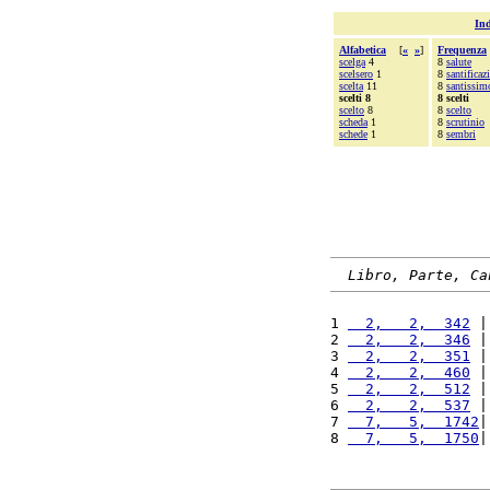
Ind
Alfabetica
[
«
»
]
Frequenza
scelga
4
8
salute
scelsero
1
8
santificaz
scelta
11
8
santissim
scelti 8
8 scelti
scelto
8
8
scelto
scheda
1
8
scrutinio
schede
1
8
sembri
Libro, Parte, Ca
1 
  2,   2,  342
 |
2 
  2,   2,  346
 |
3 
  2,   2,  351
 |
4 
  2,   2,  460
 |
5 
  2,   2,  512
 |
6 
  2,   2,  537
 |
7 
  7,   5,  1742
|
8 
  7,   5,  1750
|