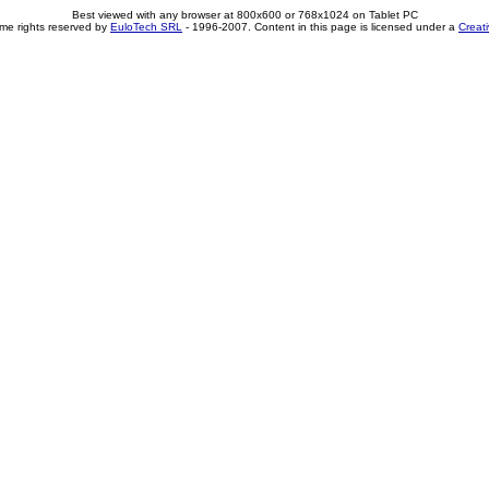
Best viewed with any browser at 800x600 or 768x1024 on Tablet PC
me rights reserved by
EuloTech SRL
- 1996-2007. Content in this page is licensed under a
Creat