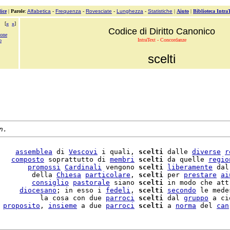
ice
|
Parole
:
Alfabetica
-
Frequenza
-
Rovesciate
-
Lunghezza
-
Statistiche
|
Aiuto
|
Biblioteca Intra
[
«
»
]
Codice di Diritto Canonico
ione
IntraText - Concordanze
o
scelti
n.
    
assemblea
 di 
Vescovi
 i quali, 
scelti
 dalle 
diverse
r
   
composto
 soprattutto di 
membri
scelti
 da quelle 
regio
       
promossi
Cardinali
 vengono 
scelti
liberamente
 dal
        della 
Chiesa
particolare
, 
scelti
 per 
prestare
ai
        
consiglio
pastorale
 siano 
scelti
 in modo che att
     
diocesano
; in esso i 
fedeli
, 
scelti
secondo
 le mede
          la cosa con due 
parroci
scelti
 dal 
gruppo
 a ci
 
proposito
, 
insieme
 a due 
parroci
scelti
 a 
norma
 del 
can