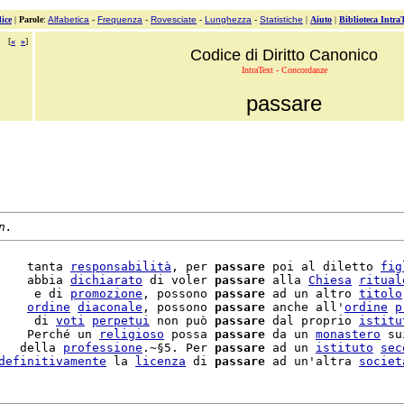
ice
|
Parole
:
Alfabetica
-
Frequenza
-
Rovesciate
-
Lunghezza
-
Statistiche
|
Aiuto
|
Biblioteca Intra
[
«
»
]
Codice di Diritto Canonico
IntraText - Concordanze
passare
n.
    tanta 
responsabilità
, per 
passare
 poi al diletto 
fig
    abbia 
dichiarato
 di voler 
passare
 alla 
Chiesa
ritual
     e di 
promozione
, possono 
passare
 ad un altro 
titolo
    
ordine
diaconale
, possono 
passare
 anche all'
ordine
p
     di 
voti
perpetui
 non può 
passare
 dal proprio 
istitu
    Perché un 
religioso
 possa 
passare
 da un 
monastero
 su
   della 
professione
.~§5. Per 
passare
 ad un 
istituto
sec
definitivamente
 la 
licenza
 di 
passare
 ad un'altra 
societ