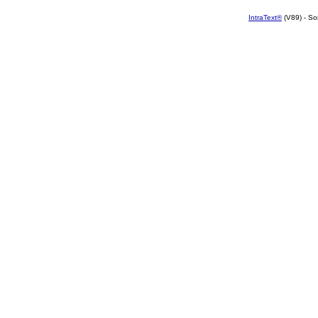
IntraText®
(V89) - So