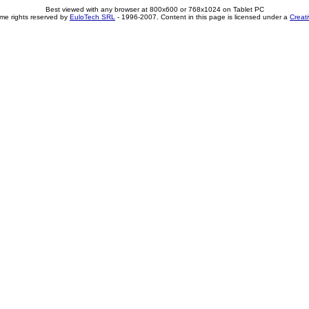
Best viewed with any browser at 800x600 or 768x1024 on Tablet PC
me rights reserved by
EuloTech SRL
- 1996-2007. Content in this page is licensed under a
Creat