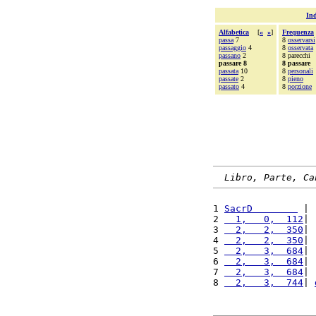
Ind
Alfabetica
[
«
»
]
Frequenza
passa
7
8
osservarsi
passaggio
4
8
osservata
passano
2
8 parecchi
passare 8
8 passare
passata
10
8
personali
passate
2
8
pieno
passato
4
8
porzione
Libro, Parte, Ca
1 
SacrD        
 | 
2 
  1,   0,  112
| 
3 
  2,   2,  350
| 
4 
  2,   2,  350
| 
5 
  2,   3,  684
| 
6 
  2,   3,  684
| 
7 
  2,   3,  684
| 
8 
  2,   3,  744
| 