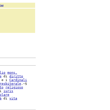
Text
lio
mons.
e
 di 
diritto
 e i 
Cardinali
resbiterale
.~§

to
religioso
i 
iuris
olare
à
 di 
vita