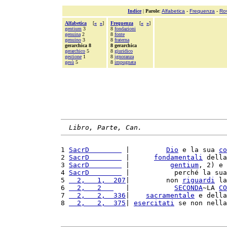
Indice
|
Parole
:
Alfabetica
-
Frequenza
-
Ro
Alfabetica
[
«
»
]
Frequenza
[
«
»
]
gentium
3
8
fondazioni
genuina
2
8
fonte
genuino
3
8
fraterna
gerarchica 8
8 gerarchica
gerarchico
5
8
giuridico
gestione
1
8
ignoranza
gesù
5
8
impugnata
Libro, Parte, Can.
1 
SacrD        
 |         
Dio
 e la sua 
co
2 
SacrD        
 |      
fondamentali
 della
3 
SacrD        
 |          
gentium
, 2) e 
4 
SacrD        
 |           perché la sua
5 
  2,   1,  207
|         non 
riguardi
 la
6 
  2,   2   
   |           
SECONDA
~LA 
CO
7 
  2,   2,  336
|    
sacramentale
 e della
8 
  2,   2,  375
| 
esercitati
 se non nella