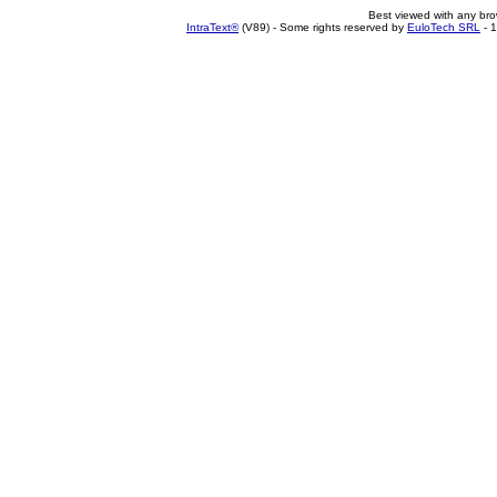
Best viewed with any br
IntraText®
(V89) - Some rights reserved by
EuloTech SRL
- 1