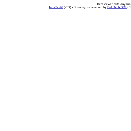
Best viewed with any br
IntraText®
(V89) - Some rights reserved by
EuloTech SRL
- 1