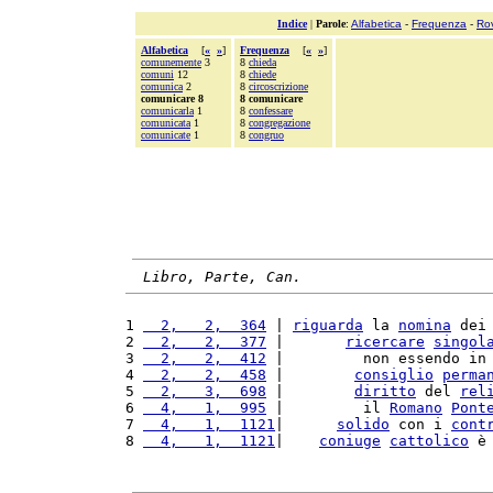
Indice
|
Parole
:
Alfabetica
-
Frequenza
-
Ro
Alfabetica
[
«
»
]
Frequenza
[
«
»
]
comunemente
3
8
chieda
comuni
12
8
chiede
comunica
2
8
circoscrizione
comunicare 8
8 comunicare
comunicarla
1
8
confessare
comunicata
1
8
congregazione
comunicate
1
8
congruo
Libro, Parte, Can.
1 
  2,   2,  364
 | 
riguarda
 la 
nomina
 dei
2 
  2,   2,  377
 |       
ricercare
singol
3 
  2,   2,  412
 |         non essendo in
4 
  2,   2,  458
 |        
consiglio
perma
5 
  2,   3,  698
 |        
diritto
 del 
rel
6 
  4,   1,  995
 |         il 
Romano
Pont
7 
  4,   1,  1121
|      
solido
 con i 
cont
8 
  4,   1,  1121
|    
coniuge
cattolico
 è