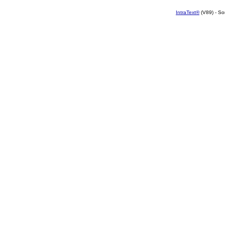
IntraText®
(V89) - So