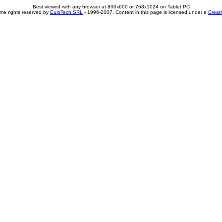
Best viewed with any browser at 800x600 or 768x1024 on Tablet PC
me rights reserved by
EuloTech SRL
- 1996-2007. Content in this page is licensed under a
Creat