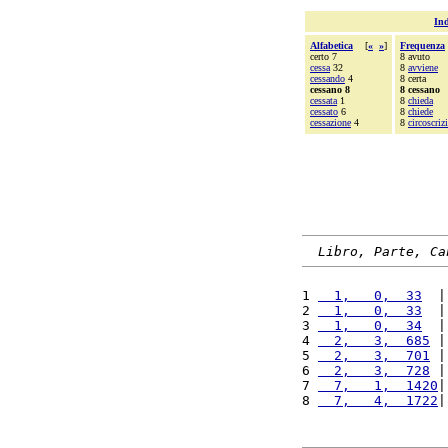
Ind
Alfabetica
[
«
»
]
Frequenza
certo 7
8 avuto
cessa
32
8
avviene
cessando
4
8 certa
cessano 8
8 cessano
cessata
1
8
chieda
cessato
6
8
chiede
cessazione
4
8
circoscriz
Libro, Parte, Ca
1 
  1,   0,  33
  |
2 
  1,   0,  33
  |
3 
  1,   0,  34
  |
4 
  2,   3,  685
 |
5 
  2,   3,  701
 |
6 
  2,   3,  728
 |
7 
  7,   1,  1420
|
8 
  7,   4,  1722
|