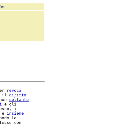
Text
er 
revoca
 il 
diritto
non 
soltanto
i
 e gli

esso, i

 e 
insieme
ando la
