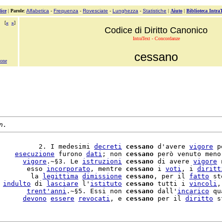
ice
|
Parole
:
Alfabetica
-
Frequenza
-
Rovesciate
-
Lunghezza
-
Statistiche
|
Aiuto
|
Biblioteca Intra
[
«
»
]
Codice di Diritto Canonico
IntraText - Concordanze
cessano
ione
n.
          2. I medesimi 
decreti
cessano
 d'avere 
vigore
 p
    
esecuzione
 furono 
dati
; non 
cessano
 però venuto meno
      
vigore
.~§3. Le 
istruzioni
cessano
 di avere 
vigore
 
       esso 
incorporato
, mentre 
cessano
 i 
voti
, i 
diritt
        la 
legittima
dimissione
cessano
, per il 
fatto
 st
 
indulto
 di 
lasciare
 l'
istituto
cessano
 tutti i 
vincoli
,
       
trent'
anni
.~§5. Essi non 
cessano
 dall'
incarico
 qu
      
devono
essere
revocati
, e 
cessano
 per il 
diritto