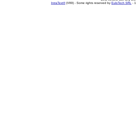
IntraText®
(V89) - Some rights reserved by
EuloTech SRL
- 1