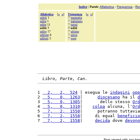
Indice
|
Parole
:
Alfabetica
-
Frequenza
-
Ro
Alfabetica
[
«
»
]
Frequenza
[
«
»
]
udirli
1
7
trasmetta
udita
1
7
trattenuto
udite
11
7
tutori
uditi 7
7 uditi
udito
17
7
ultimo
uditore
8
7
unica
uditori
3
7
voce
Libro, Parte, Can.
1 
  2,   2,  524
 | esegua le 
indagini
opp
2 
  5,   0,  1263
|      
diocesano
 ha il 
d
3 
  5,   0,  1305
|       dello stesso 
Ord
4 
  5,   0,  1310
|    
colpa
 alcuna, l'
Ord
5 
  7,   2,  1550
|      potranno tuttavia
6 
  7,   2,  1558
|     di egual 
beneficio
7 
  7,   2,  1558
|     
decida
 dove 
devono
Best viewed with any br