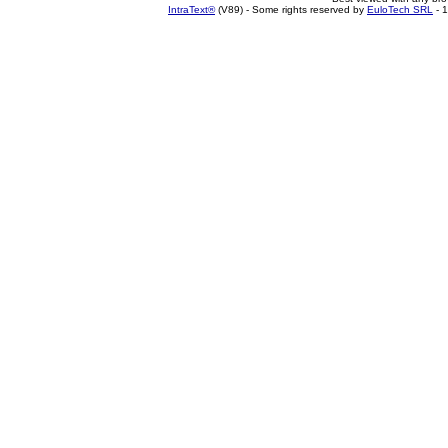
IntraText®
(V89) - Some rights reserved by
EuloTech SRL
- 1