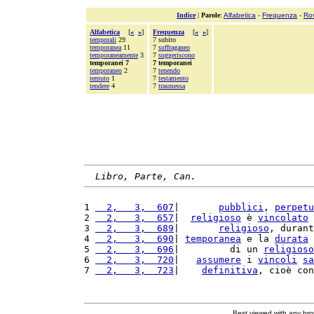
Indice
|
Parole
:
Alfabetica
-
Frequenza
-
Ro
Alfabetica
[
«
»
]
Frequenza
[
«
»
]
temporali
29
7 subito
temporanea
11
7
suffraganeo
temporaneamente
3
7
suggeriscono
temporanei 7
7 temporanei
temporaneo
2
7
tenendo
temuto
1
7
testamento
tendere
4
7
trasmessa
Libro, Parte, Can.
1 
  2,   3,  607
|       
pubblici
, 
perpetu
2 
  2,   3,  657
|  
religioso
 è 
vincolato
 
3 
  2,   3,  689
|       
religioso
, durant
4 
  2,   3,  690
| 
temporanea
 e la 
durata
 
5 
  2,   3,  696
|         di un 
religioso
6 
  2,   3,  720
|   
assumere
 i 
vincoli
sa
7 
  2,   3,  723
|    
definitiva
, cioè con
Best viewed with any br