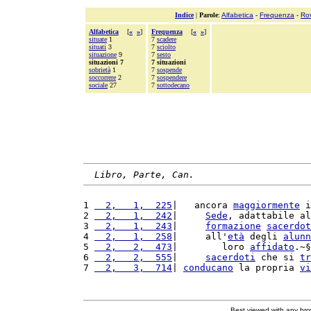
Indice
|
Parole
:
Alfabetica
-
Frequenza
-
Ro
Alfabetica
[
«
»
]
Frequenza
[
«
»
]
situate
1
7
scadere
situati
3
7
sciolto
situazione
9
7
sesto
situazioni 7
7 situazioni
sobrietà
1
7
sospende
soccorrere
2
7
sospendere
sociale
27
7
sottodecano
Libro, Parte, Can.
1 
  2,   1,  225
|   ancora 
maggiormente
 i
2 
  2,   1,  242
|     
Sede
, adattabile al
3 
  2,   1,  243
|     
formazione
sacerdot
4 
  2,   1,  258
|     all'
età
 degli 
alunn
5 
  2,   2,  473
|        loro 
affidato
.~§
6 
  2,   2,  555
|     
sacerdoti
 che si 
tr
7 
  2,   3,  714
| 
conducano
 la propria 
vi
Best viewed with any br