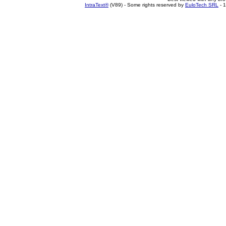
IntraText®
(V89) - Some rights reserved by
EuloTech SRL
- 1