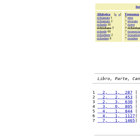
Ind
Alfabetica
[
«
»
]
Frequenza
richiamata
1
7
retto
richiamato
2
7
revocato
richieda
16
7
riceve
richiedano 7
7 richieda
richiede
60
7
riconosci
richiedente
2
7
ricusazion
richiedere
8
7
risiedere
Libro, Parte, Can
1 
  2,   1,  287
 | 
2 
  2,   2,  453
 | 
3 
  2,   3,  630
 | 
4 
  3,   0,  805
 | 
5 
  4,   1,  844
 | 
6 
  4,   1,  1127
| 
7 
  7,   1,  1465
| 