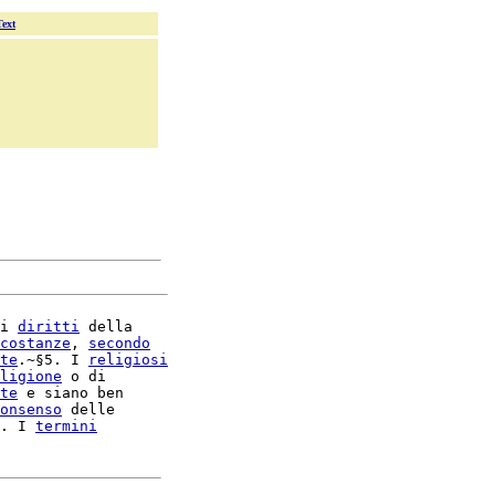
Text
i 
diritti
 della

costanze
, 
secondo
te
.~§5. I 
religiosi
ligione
 o di

te
 e siano ben

onsenso
 delle

. I 
termini