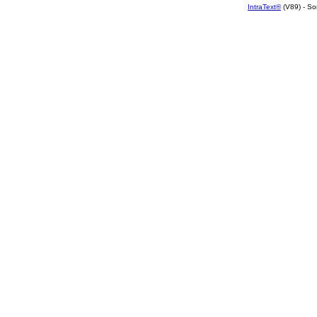
IntraText®
(V89) - So