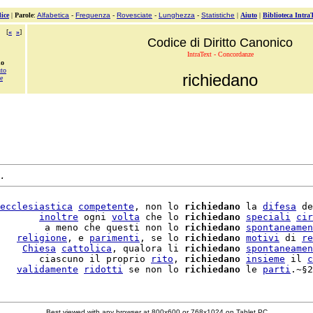
ice
|
Parole
:
Alfabetica
-
Frequenza
-
Rovesciate
-
Lunghezza
-
Statistiche
|
Aiuto
|
Biblioteca Intra
[
«
»
]
Codice di Diritto Canonico
IntraText - Concordanze
no
uto
richiedano
e
.
ecclesiastica
competente
, non lo 
richiedano
 la 
difesa
 de
       
inoltre
 ogni 
volta
 che lo 
richiedano
speciali
cir
        a meno che questi non lo 
richiedano
spontaneamen
   
religione
, e 
parimenti
, se lo 
richiedano
motivi
 di 
re
    
Chiesa
cattolica
, qualora li 
richiedano
spontaneamen
       ciascuno il proprio 
rito
, 
richiedano
insieme
 il 
c
   
validamente
ridotti
 se non lo 
richiedano
 le 
parti
.~§2
Best viewed with any browser at 800x600 or 768x1024 on Tablet PC