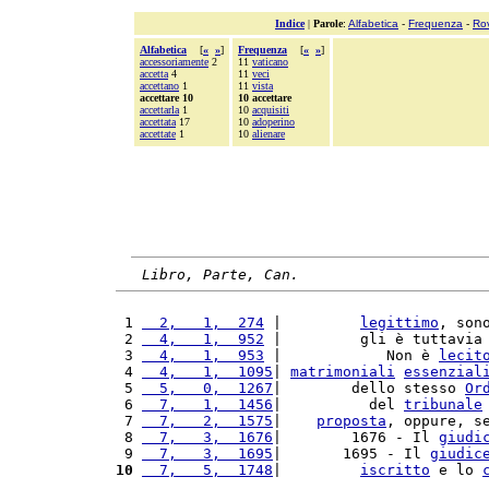
Indice
|
Parole
:
Alfabetica
-
Frequenza
-
Ro
Alfabetica
[
«
»
]
Frequenza
[
«
»
]
accessoriamente
2
11
vaticano
accetta
4
11
veci
accettano
1
11
vista
accettare 10
10 accettare
accettarla
1
10
acquisiti
accettata
17
10
adoperino
accettate
1
10
alienare
Libro, Parte, Can.
 1 
  2,   1,  274
 |         
legittimo
, son
 2 
  4,   1,  952
 |         gli è tuttavia
 3 
  4,   1,  953
 |            Non è 
lecit
 4 
  4,   1,  1095
| 
matrimoniali
essenzial
 5 
  5,   0,  1267
|        dello stesso 
Or
 6 
  7,   1,  1456
|          del 
tribunale
 7 
  7,   2,  1575
|    
proposta
, oppure, s
 8 
  7,   3,  1676
|        1676 - Il 
giudi
 9 
  7,   3,  1695
|       1695 - Il 
giudic
10
  7,   5,  1748
|         
iscritto
 e lo 