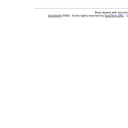
Best viewed with any br
IntraText®
(V89) - Some rights reserved by
EuloTech SRL
- 1