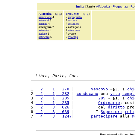
Indice
|
Parole
:
Alfabetica
-
Frequenza
-
Ro
Alfabetica
[
«
»
]
Frequenza
[
«
»
]
assunzione
4
7
appropriato
astenersi
5
7
assume
astenga
4
7
assumere
astengano 7
7 astengano
astenuto
1
7
attendano
astiene
1
7 avesse
astinenza
6
7
avvenga
Libro, Parte, Can.
1 
  2,   1,  278
 |       
Vescovo
.~§3. I 
chi
2 
  2,   1,  282
 | 
conducano
 una 
vita
sempl
3 
  2,   1,  285
 |          
285
 - §1. I 
chi
4 
  2,   1,  285
 |          
Ordinario
; così
5 
  2,   3,  626
 |          del 
diritto
 pro
6 
  2,   3,  639
 |         I 
Superiori
reli
7 
  4,   3,  1247
|       
partecipare
 alla 
M
Best viewed with any br