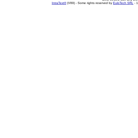
IntraText®
(V89) - Some rights reserved by
EuloTech SRL
- 1