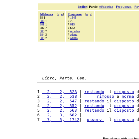
Indice
|
Parole
:
Alfabetica
-
Frequenza
-
Ro
Alfabetica
[
«
»
]
Frequenza
[
«
»
]
68 1
7
1645
680
1
7 25
681
1
7
615
682 7
7 682
683
2
7
accedere
684
3
7
adatta
685
2
7
adatto
Libro, Parte, Can.
1 
  2,   2,  523
 | 
restando
 il 
disposto
 d
2 
  2,   2,  538
 |      
rimosso
 a 
norma
 d
3 
  2,   2,  547
 | 
restando
 il 
disposto
 d
4 
  2,   2,  552
 | 
restando
 il 
disposto
 d
5 
  2,   2,  563
 | 
restando
 il 
disposto
 d
6 
  2,   3,  682
 |                       
7 
  7,   5,  1742
|  
osservi
 il 
disposto
 d
Best viewed with any br