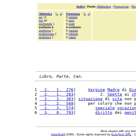
Indice
|
Parole
:
Alfabetica
-
Frequenza
-
Ro
Alfabetica
[
«
»
]
Frequenza
[
«
»
]
usi
12
6
tutelare
uso
60
6
uniti
usufruendo
1
6
usare
usufruire 6
6 usufruire
usufruisca
1
6
vacanza
usufruiscano
2
6
valutare
usufruisce
1
6
vanno
Libro, Parte, Can.
1 
  2,   1,  276
|     
Vergine
Madre
 di 
Di
2 
  2,   1,  283
|          2. 
Spetta
 ai 
c
3 
  2,   2,  383
| 
situazione
 di 
vita
 non 
4 
  2,   2,  568
|     per coloro che non 
5 
  2,   3,  574
|        
speciale
vocazio
6 
  3,   0,  793
|        
diritto
 dei 
geni
Best viewed with any br
IntraText®
(V89) - Some rights reserved by
EuloTech SRL
- 1