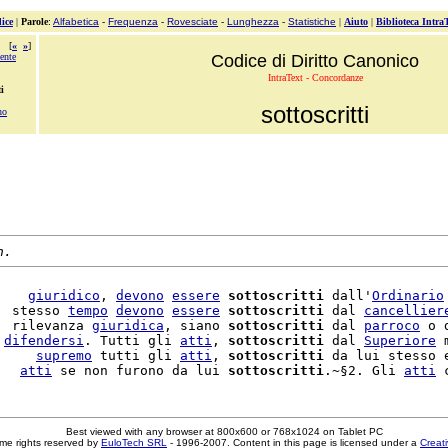
ice
|
Parole
:
Alfabetica
-
Frequenza
-
Rovesciate
-
Lunghezza
-
Statistiche
|
Aiuto
|
Biblioteca Intra
[
«
»
]
ente
Codice di Diritto Canonico
IntraText - Concordanze
ti
sottoscritti
no
n.
    
giuridico
, 
devono
essere
sottoscritti
 dall'
Ordinario
  stesso 
tempo
devono
essere
sottoscritti
 dal 
cancellier
  rilevanza 
giuridica
, siano 
sottoscritti
 dal 
parroco
 o 
 
difendersi
. Tutti gli 
atti
, 
sottoscritti
 dal 
Superiore
 
     
supremo
 tutti gli 
atti
, 
sottoscritti
 da lui stesso 
   
atti
 se non furono da lui 
sottoscritti
.~§2. Gli 
atti
 
Best viewed with any browser at 800x600 or 768x1024 on Tablet PC
me rights reserved by
EuloTech SRL
- 1996-2007. Content in this page is licensed under a
Creat