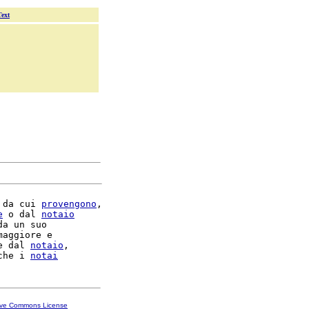
Text
 da cui 
provengono
,

e
 o dal 
notaio
da un suo

maggiore e

e dal 
notaio
,

che i 
notai
ive Commons License