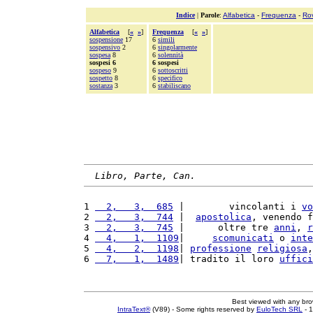
Indice
|
Parole
:
Alfabetica
-
Frequenza
-
Ro
Alfabetica
[
«
»
]
Frequenza
[
«
»
]
sospensione
17
6
simili
sospensivo
2
6
singolarmente
sospesa
8
6
solennità
sospesi 6
6 sospesi
sospeso
9
6
sottoscritti
sospetto
8
6
specifico
sostanza
3
6
stabiliscano
Libro, Parte, Can.
1 
  2,   3,  685
 |        vincolanti i 
vo
2 
  2,   3,  744
 |  
apostolica
, venendo f
3 
  2,   3,  745
 |      oltre tre 
anni
, 
r
4 
  4,   1,  1109
|     
scomunicati
 o 
inte
5 
  4,   2,  1198
| 
professione
religiosa
,
6 
  7,   1,  1489
| tradito il loro 
uffici
Best viewed with any br
IntraText®
(V89) - Some rights reserved by
EuloTech SRL
- 1