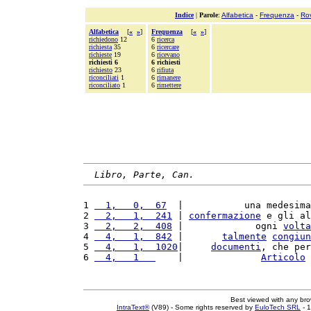
Indice
|
Parole
:
Alfabetica
-
Frequenza
-
Ro
Alfabetica
[
«
»
]
Frequenza
[
«
»
]
richiedono
12
6
ricerca
richiesta
35
6
ricercare
richieste
19
6
ricevano
richiesti 6
6 richiesti
richiesto
23
6
rifiuta
riconciliati
1
6
rimanere
riconciliato
1
6
rimettere
Libro, Parte, Can.
1 
  1,   0,  67
  |           una medesima
2 
  2,   1,  241
 | 
confermazione
 e gli al
3 
  2,   2,  408
 |             ogni 
volta
4 
  4,   1,  842
 |       
talmente
congiun
5 
  4,   1,  1020
|     
documenti
, che per
6 
  4,   1   
    |              
Articolo
 
Best viewed with any br
IntraText®
(V89) - Some rights reserved by
EuloTech SRL
- 1