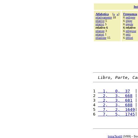
Ind
Alfabetica
[
«
»
]
Frequenza
relativamente
18
6
redigere
relative
5
6
regge
relativi
5
6
regole
relativo 6
6 relativo
relatore
3
6
religiose
relatori
1
6
retti
relazione
15
6
rettori
Libro, Parte, Ca
1 
  1,   0,  37
  |
2 
  2,   3,  668
 |
3 
  2,   3,  681
 |
4 
  2,   3,  688
 |
5 
  7,   2,  1649
|
6 
  7,   5,  1745
|
IntraText®
(V89) - So