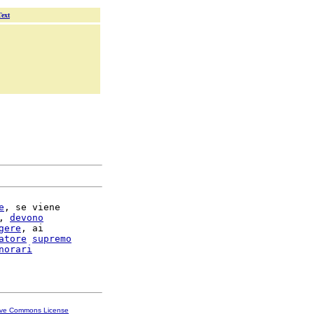
Text
e
, se viene

, 
devono
gere
, ai

atore
supremo
norari
ive Commons License