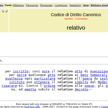
ice
|
Parole
:
Alfabetica
-
Frequenza
-
Rovesciate
-
Lunghezza
-
Statistiche
|
Aiuto
|
Biblioteca Intra
[
«
»
]
Codice di Diritto Canonico
IntraText - Concordanze
relativo
n.
   per 
iscritto
; così 
pure
 il 
relativo
atto
 di 
esecuzion
     per 
porre
 qualunque 
atto
relativo
 ai 
beni
temporali
   
esattezza
 ogni 
particolare
relativo
 all'
opera
 da 
svol
     
istituto
 può 
ottenere
 il 
relativo
indulto
 dal 
Moder
 
riparare
~§2. Contro l'
ordine
relativo
 alle 
spese
, gli 
o
      no, ed 
emetta
 subito il 
relativo
decreto
Best viewed with any browser at 800x600 or 768x1024 on Tablet PC
me rights reserved by
EuloTech SRL
- 1996-2007. Content in this page is licensed under a
Creat