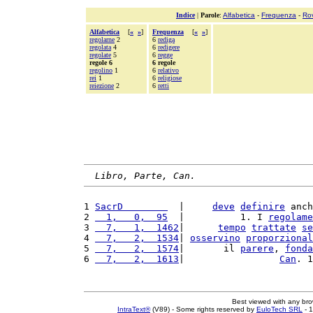
Indice
|
Parole
:
Alfabetica
-
Frequenza
-
Ro
Alfabetica
[
«
»
]
Frequenza
[
«
»
]
regolarne
2
6
rediga
regolata
4
6
redigere
regolate
5
6
regge
regole 6
6 regole
regolino
1
6
relativo
rei
1
6
religiose
reiezione
2
6
retti
Libro, Parte, Can.
1 
SacrD        
  |     
deve
definire
 anch
2 
  1,   0,  95
  |          1. I 
regolame
3 
  7,   1,  1462
|      
tempo
trattate
se
4 
  7,   2,  1534
| 
osservino
proporzional
5 
  7,   2,  1574
|       il 
parere
, 
fonda
6 
  7,   2,  1613
|                 
Can
. 1
Best viewed with any br
IntraText®
(V89) - Some rights reserved by
EuloTech SRL
- 1