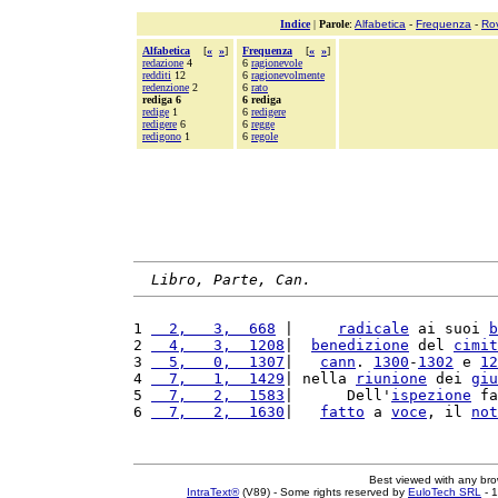
Indice
|
Parole
:
Alfabetica
-
Frequenza
-
Ro
Alfabetica
[
«
»
]
Frequenza
[
«
»
]
redazione
4
6
ragionevole
redditi
12
6
ragionevolmente
redenzione
2
6
rato
rediga 6
6 rediga
redige
1
6
redigere
redigere
6
6
regge
redigono
1
6
regole
Libro, Parte, Can.
1 
  2,   3,  668
 |     
radicale
 ai suoi 
b
2 
  4,   3,  1208
|  
benedizione
 del 
cimit
3 
  5,   0,  1307
|   
cann
. 
1300
-
1302
 e 
12
4 
  7,   1,  1429
| nella 
riunione
 dei 
giu
5 
  7,   2,  1583
|      Dell'
ispezione
 fa
6 
  7,   2,  1630
|   
fatto
 a 
voce
, il 
not
Best viewed with any br
IntraText®
(V89) - Some rights reserved by
EuloTech SRL
- 1