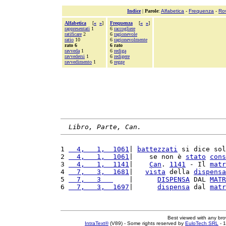
Indice
|
Parole
:
Alfabetica
-
Frequenza
-
Ro
Alfabetica
[
«
»
]
Frequenza
[
«
»
]
rappresentati
1
6
raccogliere
ratificare
2
6
ragionevole
ratio
10
6
ragionevolmente
rato 6
6 rato
ravveda
1
6
rediga
ravvedersi
1
6
redigere
ravvedimento
1
6
regge
Libro, Parte, Can.
1 
  4,   1,  1061
| 
battezzati
 si dice sol
2 
  4,   1,  1061
|    se non è 
stato
cons
3 
  4,   1,  1141
|    
Can
. 
1141
 - Il 
matr
4 
  7,   3,  1681
|   
vista
 della 
dispensa
5 
  7,   3   
    |      
DISPENSA
 DAL 
MATR
6 
  7,   3,  1697
|      
dispensa
 dal 
matr
Best viewed with any br
IntraText®
(V89) - Some rights reserved by
EuloTech SRL
- 1