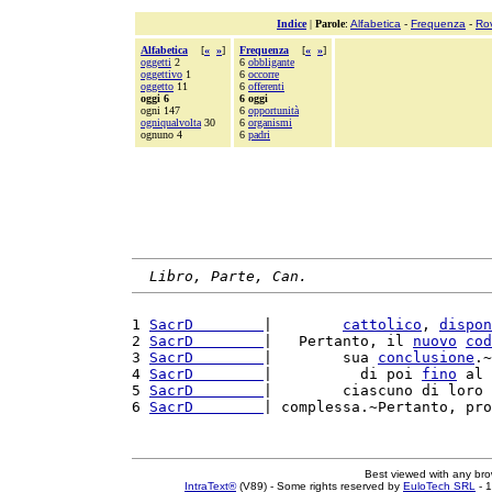
Indice
|
Parole
:
Alfabetica
-
Frequenza
-
Ro
Alfabetica
[
«
»
]
Frequenza
[
«
»
]
oggetti
2
6
obbligante
oggettivo
1
6
occorre
oggetto
11
6
offerenti
oggi 6
6 oggi
ogni 147
6
opportunità
ogniqualvolta
30
6
organismi
ognuno 4
6
padri
Libro, Parte, Can.
1 
SacrD        
|        
cattolico
, 
dispon
2 
SacrD        
|   Pertanto, il 
nuovo
cod
3 
SacrD        
|        sua 
conclusione
.~
4 
SacrD        
|          di poi 
fino
 al 
5 
SacrD        
|        ciascuno di loro 
6 
SacrD        
| complessa.~Pertanto, pro
Best viewed with any br
IntraText®
(V89) - Some rights reserved by
EuloTech SRL
- 1