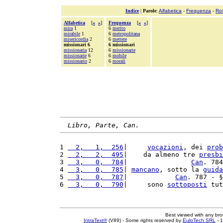
Indice
|
Parole
:
Alfabetica
-
Frequenza
-
Ro
Alfabetica
[
«
»
]
Frequenza
[
«
»
]
mira
1
6
merito
mirabile
1
6
metropolitana
misericordia
2
6
mettere
missionari 6
6 missionari
missionaria
12
6
missionarie
missionarie
6
6
mobile
missionario
2
6
morali
Libro, Parte, Can.
1 
  2,   1,  256
|     
vocazioni
, dei 
prob
2 
  2,   2,  495
|    da almeno tre 
presbi
3 
  3,   0,  784
|                
Can
. 784
4 
  3,   0,  785
| 
mancano
, sotto la 
guida
5 
  3,   0,  787
|            
Can
. 787 - §
6 
  3,   0,  790
|     sono 
sottoposti
 tut
Best viewed with any br
IntraText®
(V89) - Some rights reserved by
EuloTech SRL
- 1