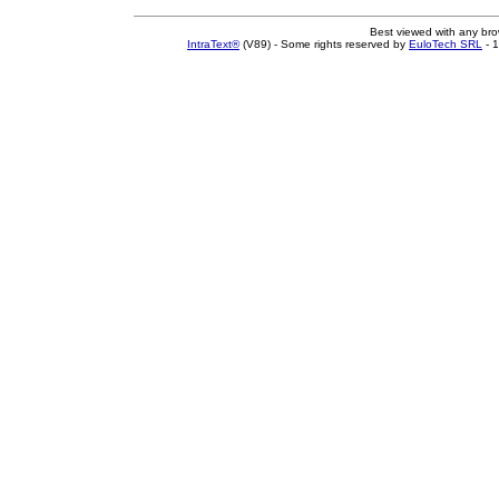
Best viewed with any br
IntraText®
(V89) - Some rights reserved by
EuloTech SRL
- 1