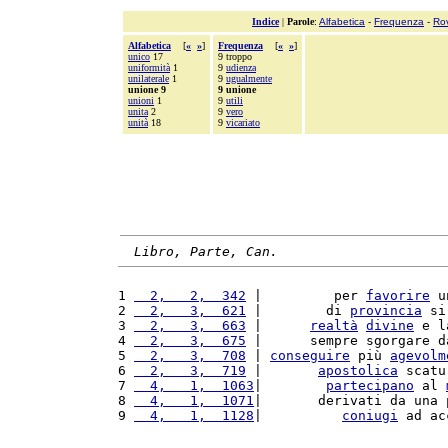
Indice
|
Parole
:
Alfabetica
-
Frequenza
-
Ro
Alfabetica
[
«
»
]
Frequenza
[
«
»
]
unico
17
9 troppo
uniformità
1
9
udienza
unilaterale
1
9
ugualmente
unione 9
9 unione
unioni
1
9
utili
unita
2
9
vero
unità
18
9
vicariato
Libro, Parte, Can.
1 
  2,   2,  342
 |         per 
favorire
 u
2 
  2,   3,  621
 |        di 
provincia
 si
3 
  2,   3,  663
 |      
realtà
divine
 e l
4 
  2,   3,  675
 |      sempre sgorgare d
5 
  2,   3,  708
 | 
conseguire
 più 
agevolm
6 
  2,   3,  719
 |       
apostolica
 scatu
7 
  4,   1,  1063
|        
partecipano
 al 
8 
  4,   1,  1071
|       derivati da una 
9 
  4,   1,  1128
|          
coniugi
 ad ac