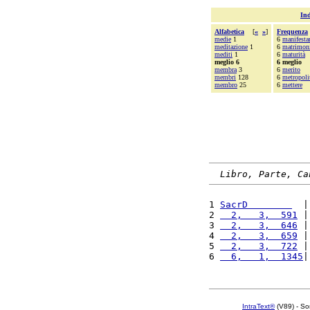
Ind
Alfabetica
[
«
»
]
Frequenza
medie
1
6
manifesta
meditazione
1
6
matrimoni
mediti
1
6
maturità
meglio 6
6 meglio
membra
3
6
merito
membri
128
6
metropoli
membro
25
6
mettere
Libro, Parte, Ca
1 
SacrD        
  |
2 
  2,   3,  591
 |
3 
  2,   3,  646
 |
4 
  2,   3,  659
 |
5 
  2,   3,  722
 |
6 
  6,   1,  1345
|
IntraText®
(V89) - So