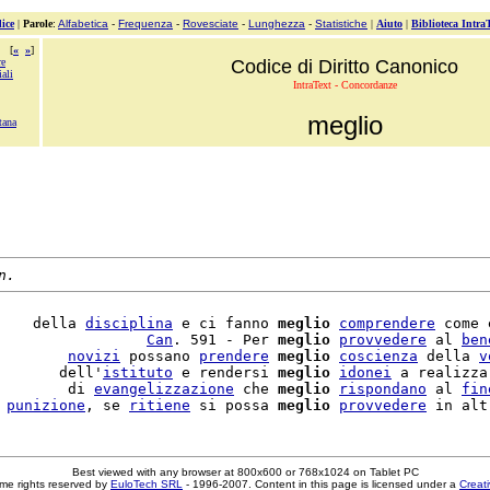
ice
|
Parole
:
Alfabetica
-
Frequenza
-
Rovesciate
-
Lunghezza
-
Statistiche
|
Aiuto
|
Biblioteca Intra
[
«
»
]
re
Codice di Diritto Canonico
ali
IntraText - Concordanze
meglio
tana
n.
    della 
disciplina
 e ci fanno 
meglio
comprendere
 come 
                 
Can
. 591 - Per 
meglio
provvedere
 al 
ben
        
novizi
 possano 
prendere
meglio
coscienza
 della 
v
       dell'
istituto
 e rendersi 
meglio
idonei
 a realizza
        di 
evangelizzazione
 che 
meglio
rispondano
 al 
fin
 
punizione
, se 
ritiene
 si possa 
meglio
provvedere
Best viewed with any browser at 800x600 or 768x1024 on Tablet PC
me rights reserved by
EuloTech SRL
- 1996-2007. Content in this page is licensed under a
Creat