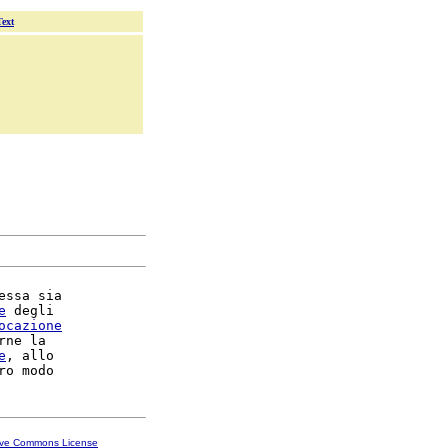
Text
essa sia

e
 degli

ocazione
rne la

e
, allo

ive Commons License