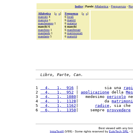
Indice
|
Parole
:
Alfabetica
-
Frequenza
-
Ro
Alfabetica
[
«
»
]
Frequenza
[
«
»
]
mancato
4
6
locali
mancava
1
6
maestri
mancheranno
1
6
malattia
manchi 6
6 manchi
manchino
1
6
manifestare
mandando
1
6
matrimoniali
mandante
5
6
maturità
Libro, Parte, Can.
1 
  4,   1,  916
 |           sia una 
ragi
2 
  4,   1,  952
 | 
applicazione
 della 
Mes
3 
  4,   1,  1080
|   medesimo 
pericolo
 ne
4 
  4,   1,  1128
|           da 
matrimoni
5 
  4,   1,  1162
|       
radice
, sia che 
6 
  6,   1,  1350
|     sempre 
provvedere
 
Best viewed with any br
IntraText®
(V89) - Some rights reserved by
EuloTech SRL
- 1