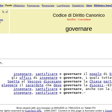
ice
|
Parole
:
Alfabetica
-
Frequenza
-
Rovesciate
-
Lunghezza
-
Statistiche
|
Aiuto
|
Biblioteca Intra
[
«
»
]
Codice di Diritto Canonico
IntraText - Concordanze
one
e
governare
n.
       
insegnare
, 
santificare
 e 
governare
 il 
popolo
 di 
D
      gli 
uffici
 di 
insegnare
 e 
governare
, i quali tutta
    
Spetta
 al 
Vescovo
diocesano
governare
 la 
Chiesa
part
 
eleggere
 il 
sacerdote
 che 
deve
governare
 la 
diocesi
.~§3
       
insegnare
, 
santificare
 e 
governare
, anche con la 
       
insegnare
, 
santificare
 e 
governare
Best viewed with any browser at 800x600 or 768x1024 on Tablet PC
me rights reserved by
EuloTech SRL
- 1996-2007. Content in this page is licensed under a
Creat