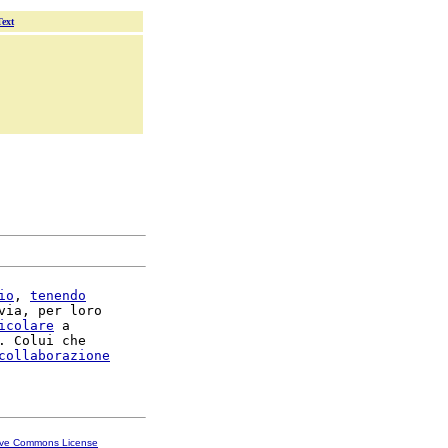
Text
io
, 
tenendo
via, per loro

icolare
 a

. Colui che

collaborazione
ive Commons License