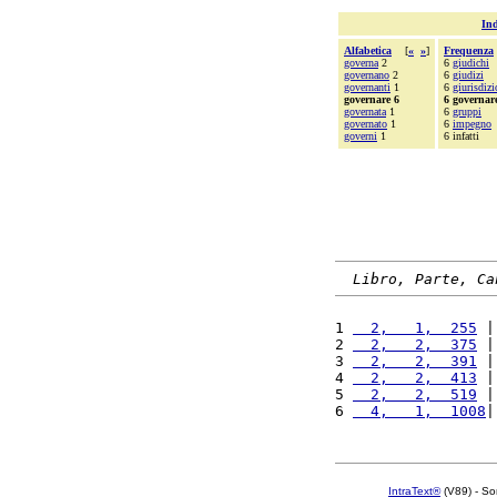
Ind
Alfabetica
[
«
»
]
Frequenza
governa
2
6
giudichi
governano
2
6
giudizi
governanti
1
6
giurisdizi
governare 6
6 governar
governata
1
6
gruppi
governato
1
6
impegno
governi
1
6 infatti
Libro, Parte, Ca
1 
  2,   1,  255
 |
2 
  2,   2,  375
 |
3 
  2,   2,  391
 |
4 
  2,   2,  413
 |
5 
  2,   2,  519
 |
6 
  4,   1,  1008
|
IntraText®
(V89) - So