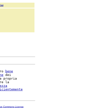
Text
ro 
bene
ne
 dei

a propria

re la

ezza
icientemente
ive Commons License