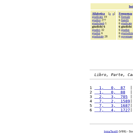
Ind
Alfabetica
[
«
»
]
Frequenza
giudicato
19
6
formale
giudice
277
6
fratelli
giudicherà
1
6
giudicate
giudichi 6
6 giudichi
giudici
32
6
giudizi
giudizi
6
6
giurisdizi
giudiziale
28
6
governare
Libro, Parte, Ca
1 
  1,   0,  87
  |
2 
  1,   0,  88
  |
3 
  2,   3,  705
 |
4 
  7,   2,  1589
|
5 
  7,   3,  1687
|
6 
  7,   4,  1727
|
IntraText®
(V89) - So