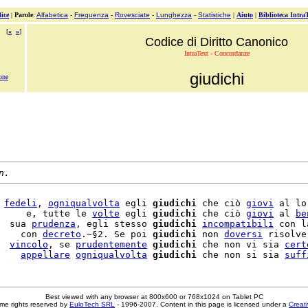
ice
|
Parole
:
Alfabetica
-
Frequenza
-
Rovesciate
-
Lunghezza
-
Statistiche
|
Aiuto
|
Biblioteca Intra
[
«
»
]
Codice di Diritto Canonico
IntraText - Concordanze
giudichi
one
n.
 
fedeli
, 
ogniqualvolta
 egli 
giudichi
 che ciò 
giovi
 al lo
     e, tutte le 
volte
 egli 
giudichi
 che ciò 
giovi
 al 
be
  sua 
prudenza
, egli stesso 
giudichi
incompatibili
 con l
    con 
decreto
.~§2. Se poi 
giudichi
 non 
doversi
 risolve
  
vincolo
, se 
prudentemente
giudichi
 che non vi sia 
cert
    
appellare
ogniqualvolta
giudichi
 che non si sia 
suff
Best viewed with any browser at 800x600 or 768x1024 on Tablet PC
me rights reserved by
EuloTech SRL
- 1996-2007. Content in this page is licensed under a
Creat