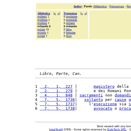
Indice
|
Parole
:
Alfabetica
-
Frequenza
-
Ro
Alfabetica
[
«
»
]
Frequenza
[
«
»
]
evidenti
2
6
esprimere
evidenza
2
6
essenziali
evidenzi
1
6
estranei
evitando 6
6 evitando
evitare
10
6
falso
evitarlo
1
6
ferendae
evitate
1
6
fisso
Libro, Parte, Can.
1 
  2,   1,  227
 |       
magistero
 della 
2 
  2,   1,  279
 |       e dei Romani Pon
3 
  4,   1,  848
 | 
sacramenti
 non 
domandi
4 
  7,   5,  1736
|   
soltanto
 per 
cause
g
5 
  7,   5,  1737
|     l'
esecuzione
 sia 
s
6 
  7,   5,  1738
|       
avvocato
 o 
procu
Best viewed with any br
IntraText®
(V89) - Some rights reserved by
EuloTech SRL
- 1