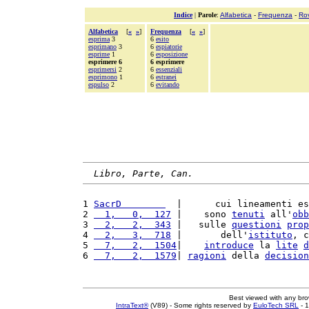
Indice
|
Parole
:
Alfabetica
-
Frequenza
-
Ro
Alfabetica
[
«
»
]
Frequenza
[
«
»
]
esprima
3
6
esito
esprimano
3
6
espiatorie
esprime
1
6
esposizione
esprimere 6
6 esprimere
esprimersi
2
6
essenziali
esprimono
1
6
estranei
espulso
2
6
evitando
Libro, Parte, Can.
1 
SacrD        
  |      cui lineamenti es
2 
  1,   0,  127
 |    sono 
tenuti
 all'
obb
3 
  2,   2,  343
 |   sulle 
questioni
prop
4 
  2,   3,  718
 |       dell'
istituto
, c
5 
  7,   2,  1504
|    
introduce
 la 
lite
d
6 
  7,   2,  1579
| 
ragioni
 della 
decision
Best viewed with any br
IntraText®
(V89) - Some rights reserved by
EuloTech SRL
- 1