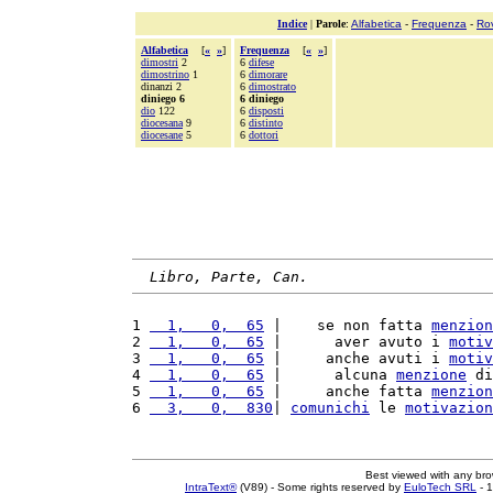
Indice
|
Parole
:
Alfabetica
-
Frequenza
-
Ro
Alfabetica
[
«
»
]
Frequenza
[
«
»
]
dimostri
2
6
difese
dimostrino
1
6
dimorare
dinanzi 2
6
dimostrato
diniego 6
6 diniego
dio
122
6
disposti
diocesana
9
6
distinto
diocesane
5
6
dottori
Libro, Parte, Can.
1 
  1,   0,  65
 |    se non fatta 
menzion
2 
  1,   0,  65
 |      aver avuto i 
motiv
3 
  1,   0,  65
 |     anche avuti i 
motiv
4 
  1,   0,  65
 |      alcuna 
menzione
 di
5 
  1,   0,  65
 |     anche fatta 
menzion
6 
  3,   0,  830
| 
comunichi
 le 
motivazion
Best viewed with any br
IntraText®
(V89) - Some rights reserved by
EuloTech SRL
- 1