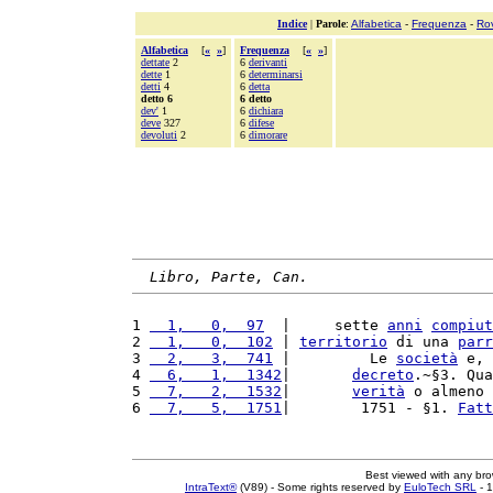
Indice
|
Parole
:
Alfabetica
-
Frequenza
-
Ro
Alfabetica
[
«
»
]
Frequenza
[
«
»
]
dettate
2
6
derivanti
dette
1
6
determinarsi
detti
4
6
detta
detto 6
6 detto
dev'
1
6
dichiara
deve
327
6
difese
devoluti
2
6
dimorare
Libro, Parte, Can.
1 
  1,   0,  97
  |     sette 
anni
compiut
2 
  1,   0,  102
 | 
territorio
 di una 
parr
3 
  2,   3,  741
 |         Le 
società
 e, 
4 
  6,   1,  1342
|       
decreto
.~§3. Qua
5 
  7,   2,  1532
|       
verità
 o almeno 
6 
  7,   5,  1751
|        1751 - §1. 
Fatt
Best viewed with any br
IntraText®
(V89) - Some rights reserved by
EuloTech SRL
- 1