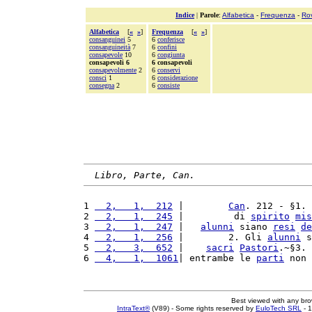
Indice
|
Parole
:
Alfabetica
-
Frequenza
-
Ro
Alfabetica
[
«
»
]
Frequenza
[
«
»
]
consanguinei
5
6
conferisce
consanguineità
7
6
confini
consapevole
10
6
congiunta
consapevoli 6
6 consapevoli
consapevolmente
2
6
conservi
consci
1
6
considerazione
consegna
2
6
consiste
Libro, Parte, Can.
1 
  2,   1,  212
 |        
Can
. 212 - §1. 
2 
  2,   1,  245
 |         di 
spirito
mis
3 
  2,   1,  247
 |   
alunni
 siano 
resi
de
4 
  2,   1,  256
 |        2. Gli 
alunni
 s
5 
  2,   3,  652
 |    
sacri
Pastori
.~§3. 
6 
  4,   1,  1061
| entrambe le 
parti
 non 
Best viewed with any br
IntraText®
(V89) - Some rights reserved by
EuloTech SRL
- 1