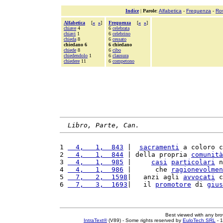
Indice
|
Parole
:
Alfabetica
-
Frequenza
-
Ro
Alfabetica
[
«
»
]
Frequenza
[
«
»
]
chiave
4
6
celebrata
chiavi
1
6
celebrino
chieda
8
6
cessato
chiedano 6
6 chiedano
chiede
8
6
cibo
chiedendolo
1
6
clausura
chiedere
11
6
competono
Libro, Parte, Can.
1 
  4,   1,  843
 |  
sacramenti
 a coloro c
2 
  4,   1,  844
 | della propria 
comunità
3 
  4,   1,  985
 |     
casi
particolari
 n
4 
  4,   1,  986
 |      che 
ragionevolmen
5 
  7,   2,  1598
|   anzi agli 
avvocati
 c
6 
  7,   3,  1693
|   il 
promotore
 di 
gius
Best viewed with any br
IntraText®
(V89) - Some rights reserved by
EuloTech SRL
- 1